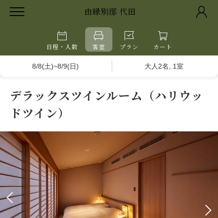
由縁別邸 代田
日程・人数
客室
プラン
カート
8/8(土)~8/9(日)
大人2名, 1室
デラックスツインルーム（ハリウッ
ドツイン）