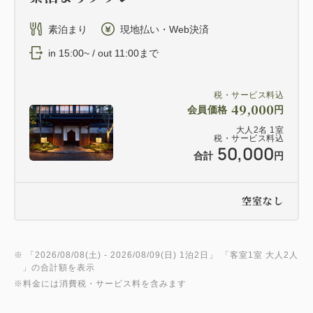
素泊まり
現地払い・Web決済
in 15:00~ / out 11:00まで
税・サービス料込
49,000
会員価格
円
大人
2
名
1
室
税・サービス料込
50,000
合計
円
空室なし
※ 「
2026/08/08(土)
- 2026/08/09(日)
1泊2日
」 「
客室1室 大人2人
」の合計額を表示
※料金には消費税・サービス料を含みます