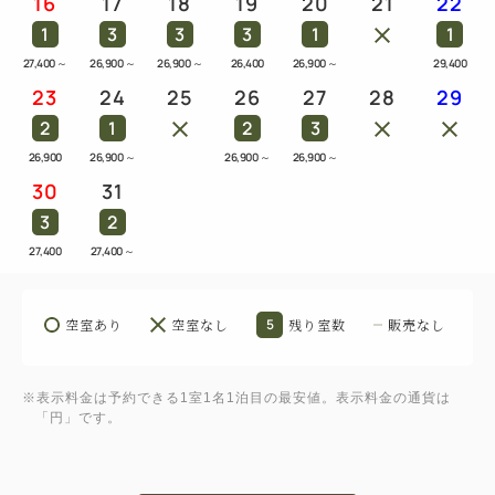
16
17
18
19
20
21
22
1
3
3
3
1
1
27,400
～
26,900
～
26,900
～
26,400
26,900
～
29,400
23
24
25
26
27
28
29
2
1
2
3
26,900
26,900
～
26,900
～
26,900
～
30
31
3
2
27,400
27,400
～
空室あり
空室なし
5
残り室数
販売なし
※表示料金は予約できる1室1名1泊目の最安値。表示料金の通貨は
「円」です。