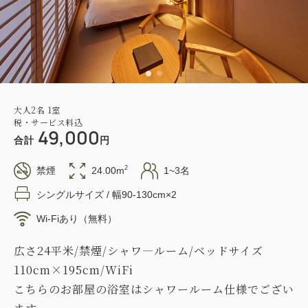
大人
2
名
1
室
税・サービス料込
49,000
合計
円
2
禁煙
24.00m
1~3名
シングルサイズ / 幅90-130cm×2
Wi-Fiあり（無料）
広さ24平米/禁煙/シャワ―ルーム/ベッドサイズ
110cm×195cm/WiFi
こちらのお部屋の浴室はシャワールーム仕様でござい